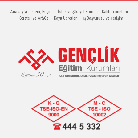
Anasayfa
Genç Erişim
İstek ve Şikayet Formu
Kalite Yönetimi
Strateji ve Ar&Ge
Kayıt Ücretleri
İş Başvurusu ve İletişim