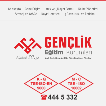
Anasayfa
Genç Erişim
İstek ve Şikayet Formu
Kalite Yönetimi
Strateji ve Ar&Ge
Kayıt Ücretleri
İş Başvurusu ve İletişim