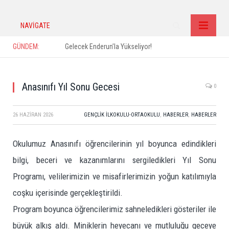
NAVIGATE
GÜNDEM:
Gelecek Enderun’la Yükseliyor!
Anasınıfı Yıl Sonu Gecesi
0
26 HAZIRAN 2026
GENÇLIK İLKOKULU-ORTAOKULU
,
HABERLER
,
HABERLER
Okulumuz Anasınıfı öğrencilerinin yıl boyunca edindikleri
bilgi, beceri ve kazanımlarını sergiledikleri Yıl Sonu
Programı, velilerimizin ve misafirlerimizin yoğun katılımıyla
coşku içerisinde gerçekleştirildi.
Program boyunca öğrencilerimiz sahneledikleri gösteriler ile
büyük alkış aldı. Miniklerin heyecanı ve mutluluğu geceye