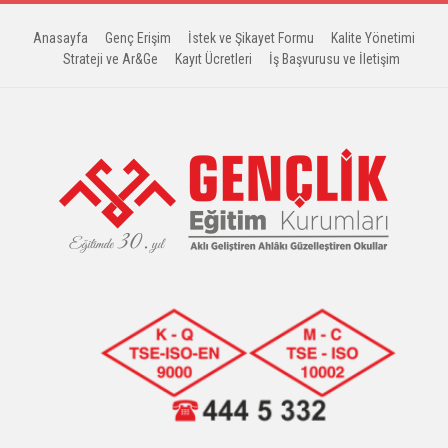
Anasayfa
Genç Erişim
İstek ve Şikayet Formu
Kalite Yönetimi
Strateji ve Ar&Ge
Kayıt Ücretleri
İş Başvurusu ve İletişim