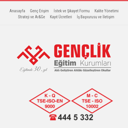
Anasayfa
Genç Erişim
İstek ve Şikayet Formu
Kalite Yönetimi
Strateji ve Ar&Ge
Kayıt Ücretleri
İş Başvurusu ve İletişim