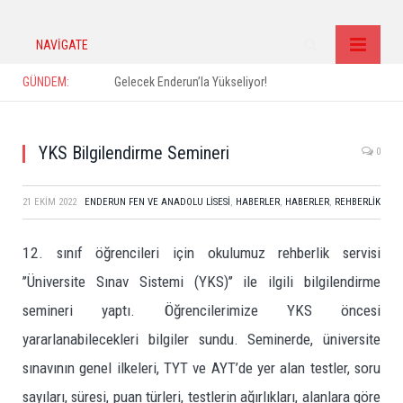
NAVIGATE
GÜNDEM:
Gelecek Enderun’la Yükseliyor!
YKS Bilgilendirme Semineri
0
21 EKIM 2022
ENDERUN FEN VE ANADOLU LISESI
,
HABERLER
,
HABERLER
,
REHBERLIK
12. sınıf öğrencileri için okulumuz rehberlik servisi
’’Üniversite Sınav Sistemi (YKS)’’ ile ilgili bilgilendirme
semineri yaptı. Öğrencilerimize YKS öncesi
yararlanabilecekleri bilgiler sundu. Seminerde, üniversite
sınavının genel ilkeleri, TYT ve AYT’de yer alan testler, soru
sayıları, süresi, puan türleri, testlerin ağırlıkları, alanlara göre