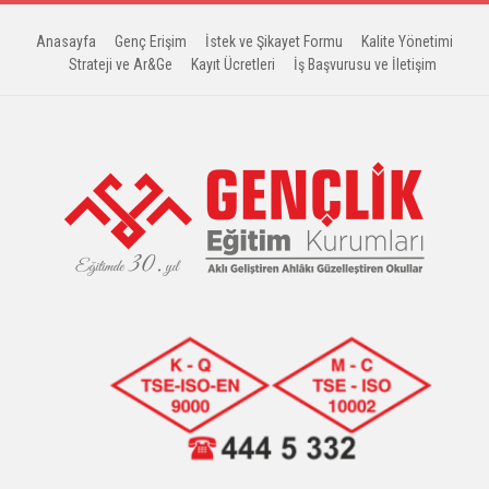
Anasayfa
Genç Erişim
İstek ve Şikayet Formu
Kalite Yönetimi
Strateji ve Ar&Ge
Kayıt Ücretleri
İş Başvurusu ve İletişim