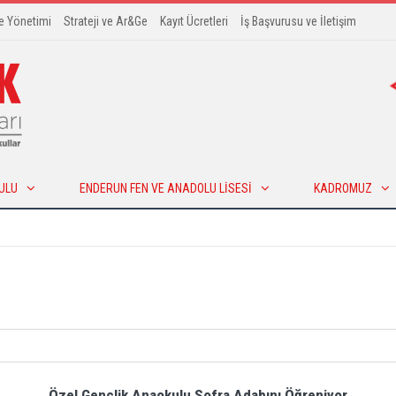
te Yönetimi
Strateji ve Ar&Ge
Kayıt Ücretleri
İş Başvurusu ve İletişim
ULU
ENDERUN FEN VE ANADOLU LISESI
KADROMUZ
Özel Gençlik Anaokulu Sofra Adabını Öğreniyor