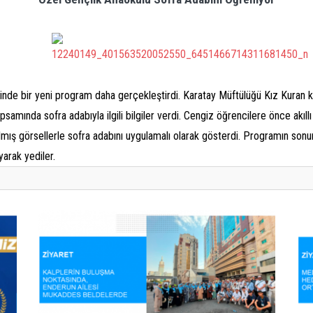
ilinde bir yeni program daha gerçekleştirdi. Karatay Müftülüğü Kız Kuran 
samında sofra adabıyla ilgili bilgiler verdi. Cengiz öğrencilere önce akıllı
ılmış görsellerle sofra adabını uygulamalı olarak gösterdi. Programın son
yarak yediler.