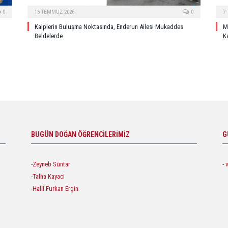
0
16 TEMMUZ 2026
0
7
Kalplerin Buluşma Noktasında, Enderun Ailesi Mukaddes
M
Beldelerde
Ka
BUGÜN DOĞAN ÖĞRENCILERIMIZ
G
-Zeyneb Süntar
- 
-Talha Kayaci
-Halil Furkan Ergin