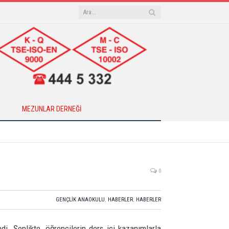
MEZUNLAR DERNEĞI
0
GENÇLIK ANAOKULU
,
HABERLER
,
HABERLER
di. Şenlikte, öğrencilerin ders içi kazanımlarla