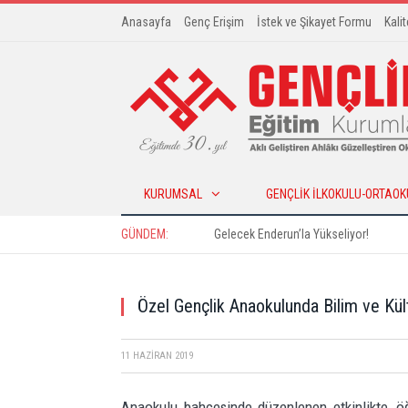
Anasayfa
Genç Erişim
İstek ve Şikayet Formu
Kali
KURUMSAL
GENÇLIK İLKOKULU-ORTAOK
GÜNDEM:
Gelecek Enderun’la Yükseliyor!
Özel Gençlik Anaokulunda Bilim ve Kült
11 HAZIRAN 2019
Anaokulu bahçesinde düzenlenen etkinlikte, öğre