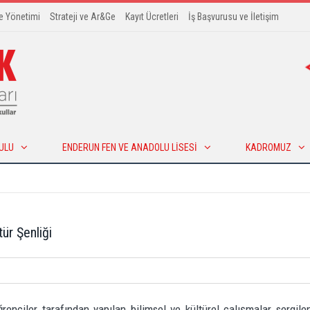
te Yönetimi
Strateji ve Ar&Ge
Kayıt Ücretleri
İş Başvurusu ve İletişim
ULU
ENDERUN FEN VE ANADOLU LISESI
KADROMUZ
ür Şenliği
nciler tarafından yapılan bilimsel ve kültürel çalışmalar sergilen