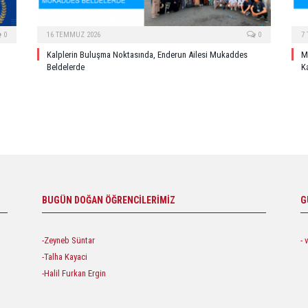
0
16 TEMMUZ 2026
0
7
Kalplerin Buluşma Noktasında, Enderun Ailesi Mukaddes
M
Beldelerde
Ka
BUGÜN DOĞAN ÖĞRENCILERIMIZ
G
-Zeyneb Süntar
- 
-Talha Kayaci
-Halil Furkan Ergin