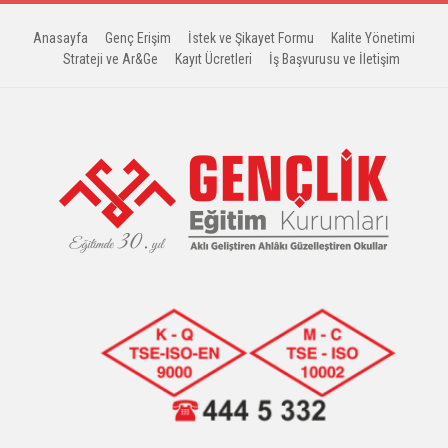
Anasayfa
Genç Erişim
İstek ve Şikayet Formu
Kalite Yönetimi
Strateji ve Ar&Ge
Kayıt Ücretleri
İş Başvurusu ve İletişim