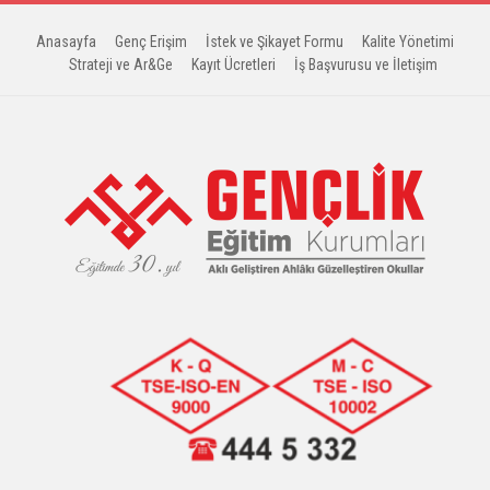
Anasayfa
Genç Erişim
İstek ve Şikayet Formu
Kalite Yönetimi
Strateji ve Ar&Ge
Kayıt Ücretleri
İş Başvurusu ve İletişim