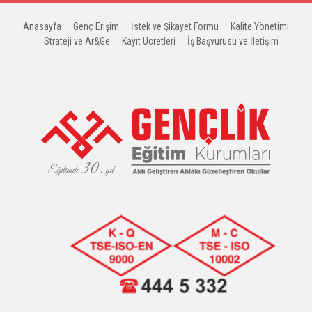
Anasayfa
Genç Erişim
İstek ve Şikayet Formu
Kalite Yönetimi
Strateji ve Ar&Ge
Kayıt Ücretleri
İş Başvurusu ve İletişim