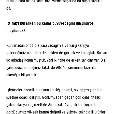
ortak payda olarak yine “biz” vardır. Başarıda da başarısızlıkta
da.
İttifak’ı kurarken bu kadar büyüyeceğini düşünüyor
muydunuz?
Kurulmadan önce biz yaşayacağımız ve karşı karşıya
geleceğimiz nimetleri de, riskleri de gördük ve konuştuk. Bunları
üç arkadaş konuşmuştuk, yani iki tane de erkek şahidim var. Biz
şahsi düşünmediğimiz takdirde Allah’ın yardımının bizimle
olacağını biliyorduk.
İşletmeler önemli, buraların karlılığı önemli, biz geçmişten beri
işletme odaklı çalıştık. Gönlümüzden geçen çok daha nitelikli
çalışmalar yapan, özellikle Amerikalı, Avrupalı kuruluşlarda
gördüğümüz yüksek katma değerli ve yüksek teknolojili ürünler