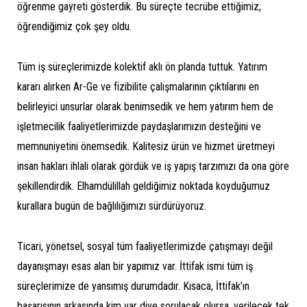
öğrenme gayreti gösterdik. Bu süreçte tecrübe ettiğimiz,
öğrendiğimiz çok şey oldu.
Tüm iş süreçlerimizde kolektif aklı ön planda tuttuk. Yatırım
kararı alırken Ar-Ge ve fizibilite çalışmalarının çıktılarını en
belirleyici unsurlar olarak benimsedik ve hem yatırım hem de
işletmecilik faaliyetlerimizde paydaşlarımızın desteğini ve
memnuniyetini önemsedik. Kalitesiz ürün ve hizmet üretmeyi
insan hakları ihlali olarak gördük ve iş yapış tarzımızı da ona göre
şekillendirdik. Elhamdülillah geldiğimiz noktada koyduğumuz
kurallara bugün de bağlılığımızı sürdürüyoruz.
Ticari, yönetsel, sosyal tüm faaliyetlerimizde çatışmayı değil
dayanışmayı esas alan bir yapımız var. İttifak ismi tüm iş
süreçlerimize de yansımış durumdadır. Kısaca, İttifak’ın
başarısının arkasında kim var diye sorulacak olursa, verilecek tek