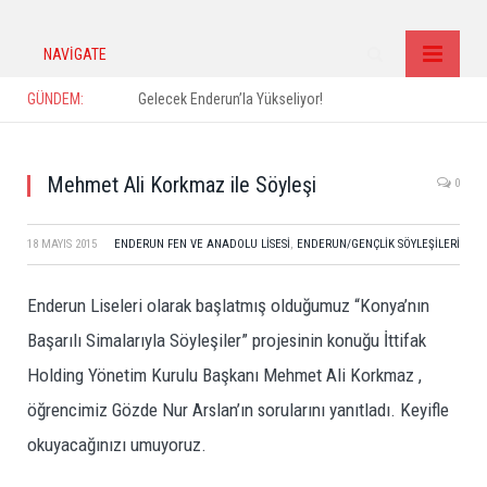
NAVIGATE
GÜNDEM:
Gelecek Enderun’la Yükseliyor!
Mehmet Ali Korkmaz ile Söyleşi
0
18 MAYIS 2015
ENDERUN FEN VE ANADOLU LISESI
,
ENDERUN/GENÇLIK SÖYLEŞILERI
Enderun Liseleri olarak başlatmış olduğumuz “Konya’nın
Başarılı Simalarıyla Söyleşiler” projesinin konuğu İttifak
Holding Yönetim Kurulu Başkanı Mehmet Ali Korkmaz ,
öğrencimiz Gözde Nur Arslan’ın sorularını yanıtladı. Keyifle
okuyacağınızı umuyoruz.