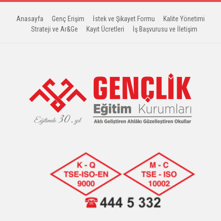
Anasayfa
Genç Erişim
İstek ve Şikayet Formu
Kalite Yönetimi
Strateji ve Ar&Ge
Kayıt Ücretleri
İş Başvurusu ve İletişim