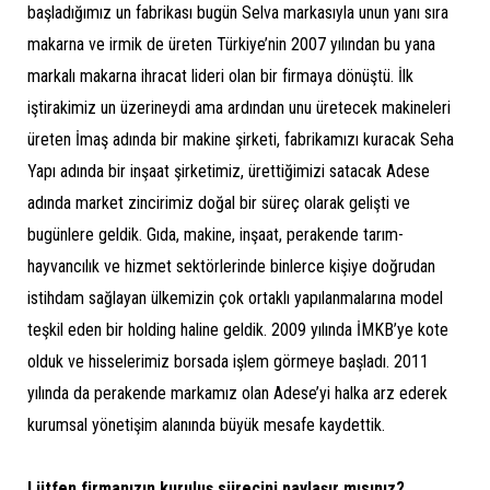
başladığımız un fabrikası bugün Selva markasıyla unun yanı sıra
makarna ve irmik de üreten Türkiye’nin 2007 yılından bu yana
markalı makarna ihracat lideri olan bir firmaya dönüştü. İlk
iştirakimiz un üzerineydi ama ardından unu üretecek makineleri
üreten İmaş adında bir makine şirketi, fabrikamızı kuracak Seha
Yapı adında bir inşaat şirketimiz, ürettiğimizi satacak Adese
adında market zincirimiz doğal bir süreç olarak gelişti ve
bugünlere geldik. Gıda, makine, inşaat, perakende tarım-
hayvancılık ve hizmet sektörlerinde binlerce kişiye doğrudan
istihdam sağlayan ülkemizin çok ortaklı yapılanmalarına model
teşkil eden bir holding haline geldik. 2009 yılında İMKB’ye kote
olduk ve hisselerimiz borsada işlem görmeye başladı. 2011
yılında da perakende markamız olan Adese’yi halka arz ederek
kurumsal yönetişim alanında büyük mesafe kaydettik.
Lütfen firmanızın kuruluş sürecini paylaşır mısınız?