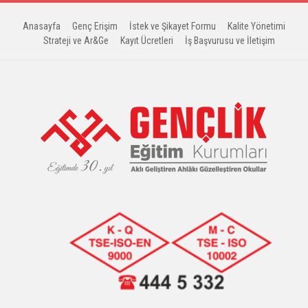
Anasayfa
Genç Erişim
İstek ve Şikayet Formu
Kalite Yönetimi
Strateji ve Ar&Ge
Kayıt Ücretleri
İş Başvurusu ve İletişim