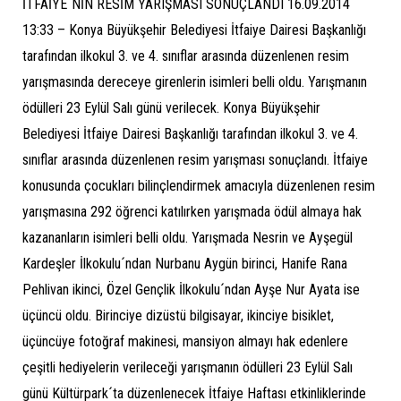
İTFAİYE´NİN RESİM YARIŞMASI SONUÇLANDI 16.09.2014
13:33 – Konya Büyükşehir Belediyesi İtfaiye Dairesi Başkanlığı
tarafından ilkokul 3. ve 4. sınıflar arasında düzenlenen resim
yarışmasında dereceye girenlerin isimleri belli oldu. Yarışmanın
ödülleri 23 Eylül Salı günü verilecek. Konya Büyükşehir
Belediyesi İtfaiye Dairesi Başkanlığı tarafından ilkokul 3. ve 4.
sınıflar arasında düzenlenen resim yarışması sonuçlandı. İtfaiye
konusunda çocukları bilinçlendirmek amacıyla düzenlenen resim
yarışmasına 292 öğrenci katılırken yarışmada ödül almaya hak
kazananların isimleri belli oldu. Yarışmada Nesrin ve Ayşegül
Kardeşler İlkokulu´ndan Nurbanu Aygün birinci, Hanife Rana
Pehlivan ikinci, Özel Gençlik İlkokulu´ndan Ayşe Nur Ayata ise
üçüncü oldu. Birinciye dizüstü bilgisayar, ikinciye bisiklet,
üçüncüye fotoğraf makinesi, mansiyon almayı hak edenlere
çeşitli hediyelerin verileceği yarışmanın ödülleri 23 Eylül Salı
günü Kültürpark´ta düzenlenecek İtfaiye Haftası etkinliklerinde