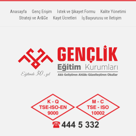
Anasayfa
Genç Erişim
İstek ve Şikayet Formu
Kalite Yönetimi
Strateji ve Ar&Ge
Kayıt Ücretleri
İş Başvurusu ve İletişim