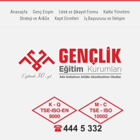
Anasayfa
Genç Erişim
İstek ve Şikayet Formu
Kalite Yönetimi
Strateji ve Ar&Ge
Kayıt Ücretleri
İş Başvurusu ve İletişim