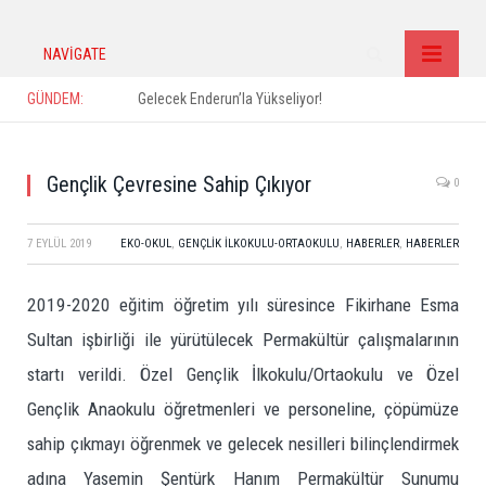
NAVIGATE
GÜNDEM:
Gelecek Enderun’la Yükseliyor!
Gençlik Çevresine Sahip Çıkıyor
0
7 EYLÜL 2019
EKO-OKUL
,
GENÇLIK İLKOKULU-ORTAOKULU
,
HABERLER
,
HABERLER
2019-2020 eğitim öğretim yılı süresince Fikirhane Esma
Sultan işbirliği ile yürütülecek Permakültür çalışmalarının
startı verildi. Özel Gençlik İlkokulu/Ortaokulu ve Özel
Gençlik Anaokulu öğretmenleri ve personeline, çöpümüze
sahip çıkmayı öğrenmek ve gelecek nesilleri bilinçlendirmek
adına Yasemin Şentürk Hanım Permakültür Sunumu