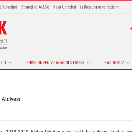
te Yönetimi
Strateji ve Ar&Ge
Kayıt Ücretleri
İş Başvurusu ve İletişim
ULU
ENDERUN FEN VE ANADOLU LISESI
KADROMUZ
 Atölyesi
u 2019-2020 Eğitim Öğretim yılına farklı bir çalışmayla start ver