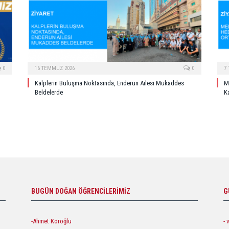
0
16 TEMMUZ 2026
0
7
Kalplerin Buluşma Noktasında, Enderun Ailesi Mukaddes
M
Beldelerde
Ka
BUGÜN DOĞAN ÖĞRENCILERIMIZ
G
-Ahmet Köroğlu
- 