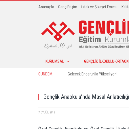
Anasayfa
Genç Erişim
İstek ve Şikayet Formu
Kali
KURUMSAL
GENÇLIK İLKOKULU-ORTAOK
GÜNDEM:
Gelecek Enderun’la Yükseliyor!
Gençlik Anaokulu’nda Masal Anlatıcılığı
7 EYLÜL 2019
Özel Gençlik Anaokulu ve Özel Gençlik İlkokul