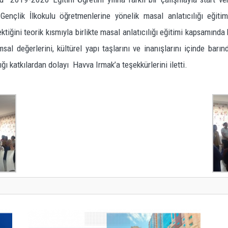
ençlik İlkokulu öğretmenlerine yönelik masal anlatıcılığı eğit
ektiğini teorik kısmıyla birlikte masal anlatıcılığı eğitimi kapsamında
l değerlerini, kültürel yapı taşlarını ve inanışlarını içinde barın
ı katkılardan dolayı Havva Irmak’a teşekkürlerini iletti.