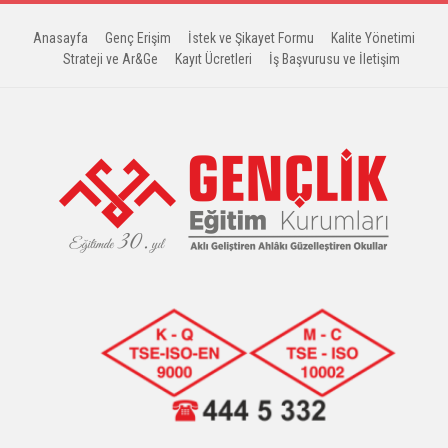
Anasayfa
Genç Erişim
İstek ve Şikayet Formu
Kalite Yönetimi
Strateji ve Ar&Ge
Kayıt Ücretleri
İş Başvurusu ve İletişim