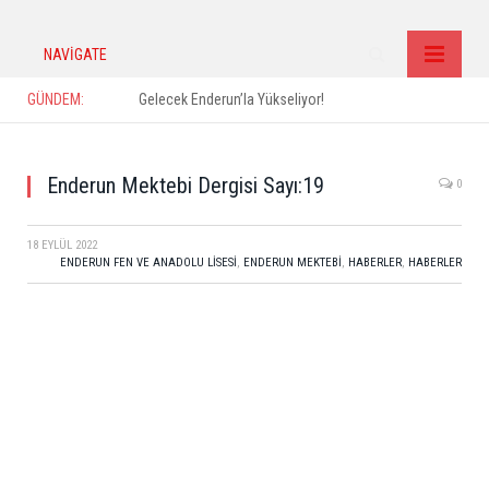
NAVIGATE
GÜNDEM:
Gelecek Enderun’la Yükseliyor!
Enderun Mektebi Dergisi Sayı:19
0
18 EYLÜL 2022
ENDERUN FEN VE ANADOLU LISESI
,
ENDERUN MEKTEBI
,
HABERLER
,
HABERLER