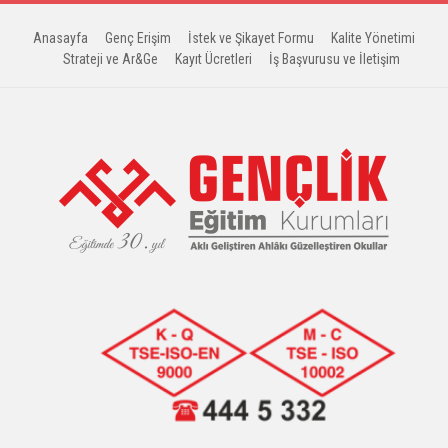
Anasayfa
Genç Erişim
İstek ve Şikayet Formu
Kalite Yönetimi
Strateji ve Ar&Ge
Kayıt Ücretleri
İş Başvurusu ve İletişim