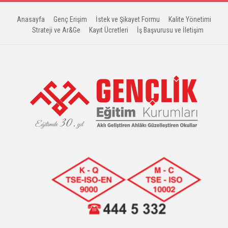
Anasayfa
Genç Erişim
İstek ve Şikayet Formu
Kalite Yönetimi
Strateji ve Ar&Ge
Kayıt Ücretleri
İş Başvurusu ve İletişim