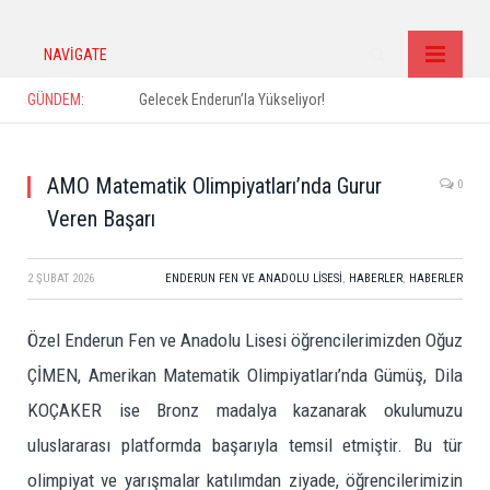
NAVIGATE
GÜNDEM:
Gelecek Enderun’la Yükseliyor!
AMO Matematik Olimpiyatları’nda Gurur
0
Veren Başarı
2 ŞUBAT 2026
ENDERUN FEN VE ANADOLU LISESI
,
HABERLER
,
HABERLER
Özel Enderun Fen ve Anadolu Lisesi öğrencilerimizden Oğuz
ÇİMEN, Amerikan Matematik Olimpiyatları’nda Gümüş, Dila
KOÇAKER ise Bronz madalya kazanarak okulumuzu
uluslararası platformda başarıyla temsil etmiştir. Bu tür
olimpiyat ve yarışmalar katılımdan ziyade, öğrencilerimizin