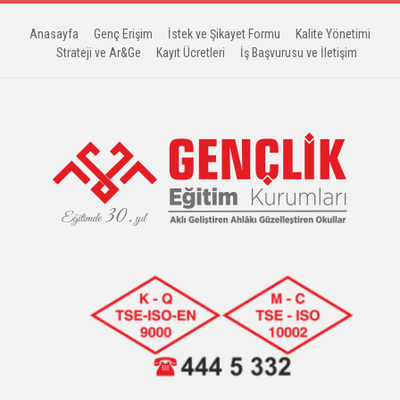
Anasayfa
Genç Erişim
İstek ve Şikayet Formu
Kalite Yönetimi
Strateji ve Ar&Ge
Kayıt Ücretleri
İş Başvurusu ve İletişim