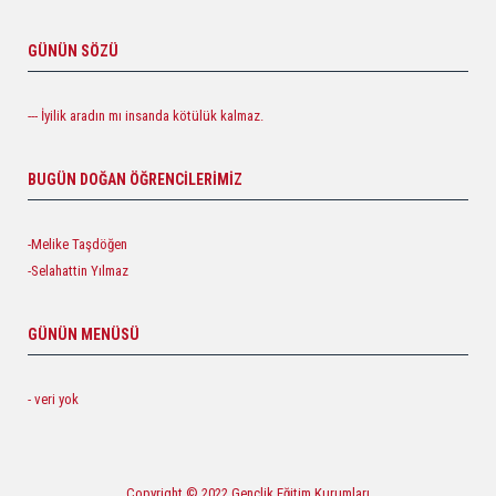
GÜNÜN SÖZÜ
--- İyilik aradın mı insanda kötülük kalmaz.
BUGÜN DOĞAN ÖĞRENCILERIMIZ
-Melike Taşdöğen
-Selahattin Yılmaz
GÜNÜN MENÜSÜ
- veri yok
Copyright © 2022 Gençlik Eğitim Kurumları