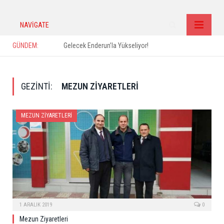
NAVIGATE
GÜNDEM:
Gelecek Enderun’la Yükseliyor!
GEZINTI:
MEZUN ZIYARETLERI
MEZUN ZIYARETLERI
1 ARALIK 2019
0
Mezun Ziyaretleri