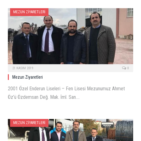
MEZUN ZIYARETLERI
21 KASIM 2019
0
Mezun Ziyaretleri
2001 Özel Enderun Liseleri – Fen Lisesi Mezunumuz Ahmet
Öz’ü Özdemsan Değ. Mak. İml. San.…
MEZUN ZIYARETLERI