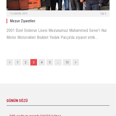
15 KASIM 2019
0
Mezun Ziyaretleri
2001 Özel Enderun Lisesi Mezunumuz Muhammed Sever’i Nur
Motor Motorsiklet Bisiklet Yedek Parça’da ziyaret ettik.…
Previous
Next
1
2
3
4
5
…
13
GÜNÜN SÖZÜ
--- İyilik aradın mı insanda kötülük kalmaz.