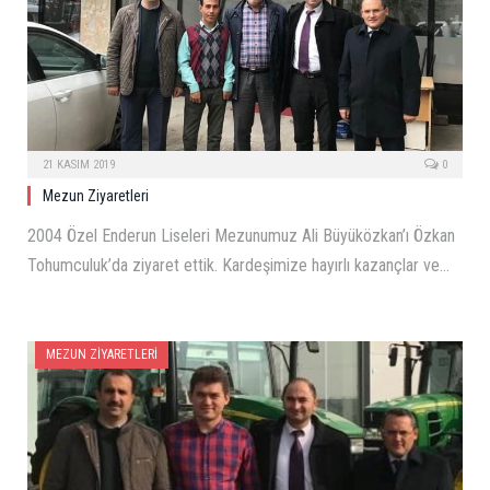
21 KASIM 2019
0
Mezun Ziyaretleri
2004 Özel Enderun Liseleri Mezunumuz Ali Büyüközkan’ı Özkan
Tohumculuk’da ziyaret ettik. Kardeşimize hayırlı kazançlar ve…
MEZUN ZIYARETLERI