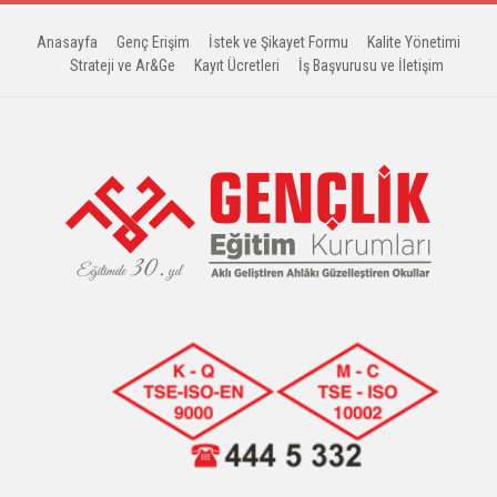
Anasayfa
Genç Erişim
İstek ve Şikayet Formu
Kalite Yönetimi
Strateji ve Ar&Ge
Kayıt Ücretleri
İş Başvurusu ve İletişim