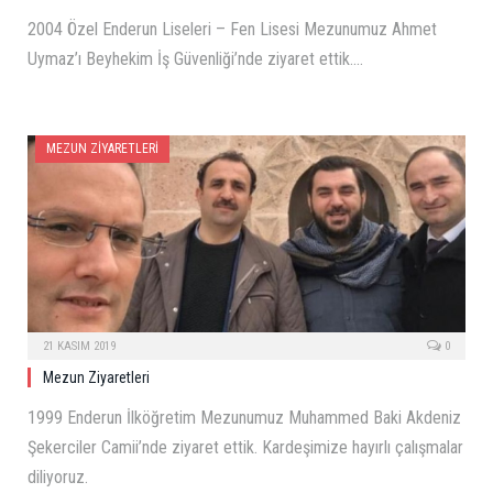
2004 Özel Enderun Liseleri – Fen Lisesi Mezunumuz Ahmet
Uymaz’ı Beyhekim İş Güvenliği’nde ziyaret ettik.…
MEZUN ZIYARETLERI
21 KASIM 2019
0
Mezun Ziyaretleri
1999 Enderun İlköğretim Mezunumuz Muhammed Baki Akdeniz
Şekerciler Camii’nde ziyaret ettik. Kardeşimize hayırlı çalışmalar
diliyoruz.