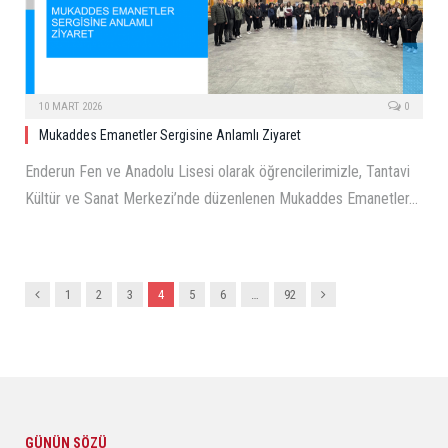
10 MART 2026
0
Mukaddes Emanetler Sergisine Anlamlı Ziyaret
Enderun Fen ve Anadolu Lisesi olarak öğrencilerimizle, Tantavi
Kültür ve Sanat Merkezi’nde düzenlenen Mukaddes Emanetler…
Previous
Next
1
2
3
4
5
6
…
92
GÜNÜN SÖZÜ