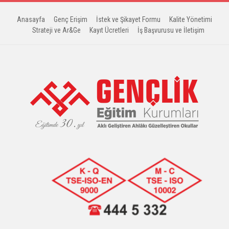
Anasayfa
Genç Erişim
İstek ve Şikayet Formu
Kalite Yönetimi
Strateji ve Ar&Ge
Kayıt Ücretleri
İş Başvurusu ve İletişim